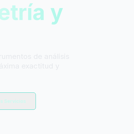
tría y
trumentos de análisis
áxima exactitud y
s Servicios