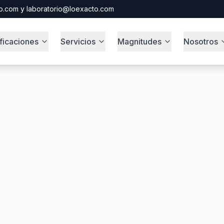
o.com y laboratorio@loexacto.com
ificaciones
Servicios
Magnitudes
Nosotros