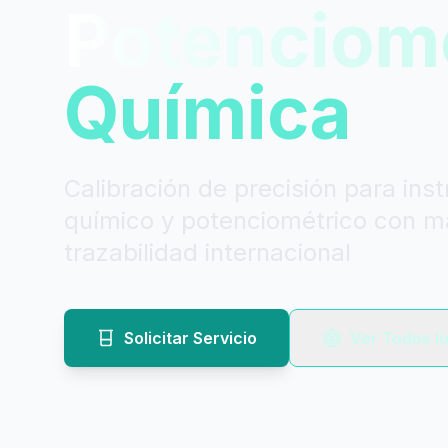
Potenciome
Química
Calibración de precisión para ins
químico y potenciométrico con m
trazabilidad internacional
Solicitar Servicio
Ver Todos lo