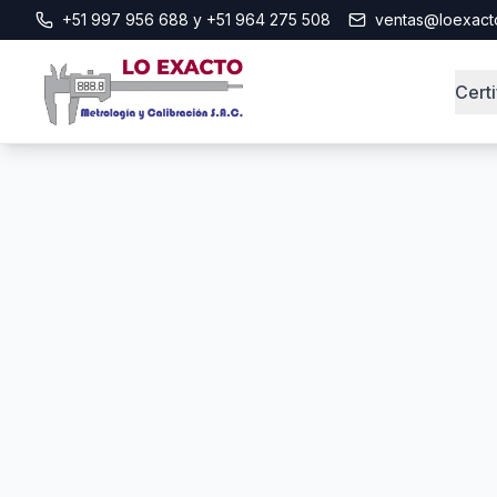
+51 997 956 688 y +51 964 275 508
ventas@loexact
Cert