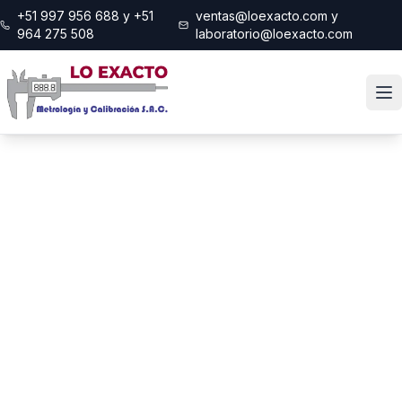
+51 997 956 688 y +51
ventas@loexacto.com y
964 275 508
laboratorio@loexacto.com