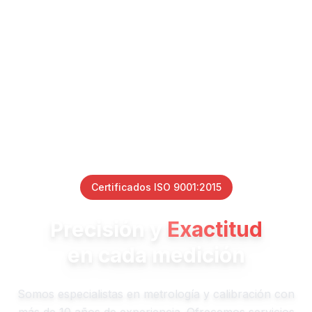
Certificados ISO 9001:2015
Precisión y
Exactitud
en cada medición
Somos especialistas en metrología y calibración con
más de 10 años de experiencia. Ofrecemos servicios